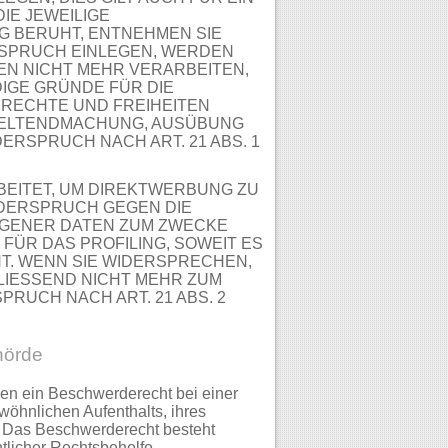
IE JEWEILIGE
G BERUHT, ENTNEHMEN SIE
SPRUCH EINLEGEN, WERDEN
N NICHT MEHR VERARBEITEN,
IGE GRÜNDE FÜR DIE
 RECHTE UND FREIHEITEN
GELTENDMACHUNG, AUSÜBUNG
RSPRUCH NACH ART. 21 ABS. 1
EITET, UM DIREKTWERBUNG ZU
WIDERSPRUCH GEGEN DIE
GENER DATEN ZUM ZWECKE
FÜR DAS PROFILING, SOWEIT ES
T. WENN SIE WIDERSPRECHEN,
IESSEND NICHT MEHR ZUM
UCH NACH ART. 21 ABS. 2
hörde
en ein Beschwerderecht bei einer
wöhnlichen Aufenthalts, ihres
. Das Beschwerderecht besteht
tlicher Rechtsbehelfe.