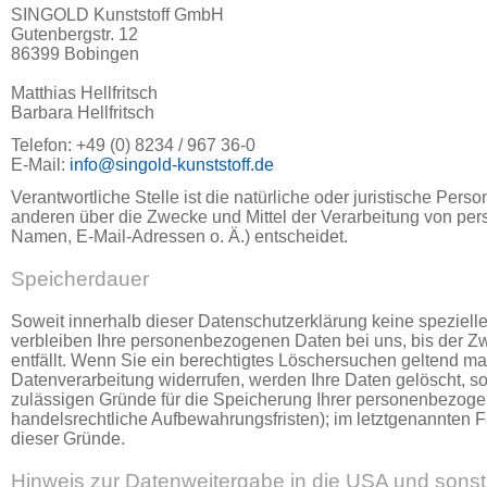
SINGOLD Kunststoff GmbH
Gutenbergstr. 12
86399 Bobingen
Matthias Hellfritsch
Barbara Hellfritsch
Telefon: +49 (0) 8234 / 967 36-0
E-Mail:
info@singold-kunststoff.de
Verantwortliche Stelle ist die natürliche oder juristische Pers
anderen über die Zwecke und Mittel der Verarbeitung von pe
Namen, E-Mail-Adressen o. Ä.) entscheidet.
Speicherdauer
Soweit innerhalb dieser Datenschutzerklärung keine speziel
verbleiben Ihre personenbezogenen Daten bei uns, bis der Zw
entfällt. Wenn Sie ein berechtigtes Löschersuchen geltend ma
Datenverarbeitung widerrufen, werden Ihre Daten gelöscht, so
zulässigen Gründe für die Speicherung Ihrer personenbezogen
handelsrechtliche Aufbewahrungsfristen); im letztgenannten Fa
dieser Gründe.
Hinweis zur Datenweitergabe in die USA und sonsti