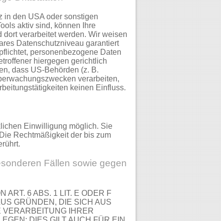
z in den USA oder sonstigen
ools aktiv sind, können Ihre
 dort verarbeitet werden. Wir weisen
bares Datenschutzniveau garantiert
pflichtet, personenbezogene Daten
roffener hiergegen gerichtlich
en, dass US-Behörden (z. B.
Überwachungszwecken verarbeiten,
beitungstätigkeiten keinen Einfluss.
lichen Einwilligung möglich. Sie
. Die Rechtmäßigkeit der bis zum
rührt.
esonderen Fällen sowie gegen
T. 6 ABS. 1 LIT. E ODER F
AUS GRÜNDEN, DIE SICH AUS
E VERARBEITUNG IHRER
EN; DIES GILT AUCH FÜR EIN