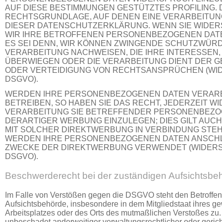
AUF DIESE BESTIMMUNGEN GESTÜTZTES PROFILING. D
RECHTSGRUNDLAGE, AUF DENEN EINE VERARBEITUN
DIESER DATENSCHUTZERKLÄRUNG. WENN SIE WIDER
WIR IHRE BETROFFENEN PERSONENBEZOGENEN DATE
ES SEI DENN, WIR KÖNNEN ZWINGENDE SCHUTZWÜRD
VERARBEITUNG NACHWEISEN, DIE IHRE INTERESSEN,
ÜBERWIEGEN ODER DIE VERARBEITUNG DIENT DER 
ODER VERTEIDIGUNG VON RECHTSANSPRÜCHEN (WIDE
DSGVO).
WERDEN IHRE PERSONENBEZOGENEN DATEN VERARB
BETREIBEN, SO HABEN SIE DAS RECHT, JEDERZEIT 
VERARBEITUNG SIE BETREFFENDER PERSONENBEZO
DERARTIGER WERBUNG EINZULEGEN; DIES GILT AUCH 
MIT SOLCHER DIREKTWERBUNG IN VERBINDUNG STEH
WERDEN IHRE PERSONENBEZOGENEN DATEN ANSCHL
ZWECKE DER DIREKTWERBUNG VERWENDET (WIDERSPR
DSGVO).
Beschwerde­recht bei der zuständigen Aufsichts­be
Im Falle von Verstößen gegen die DSGVO steht den Betroffen
Aufsichtsbehörde, insbesondere in dem Mitgliedstaat ihres ge
Arbeitsplatzes oder des Orts des mutmaßlichen Verstoßes zu
unbeschadet anderweitiger verwaltungsrechtlicher oder gerich