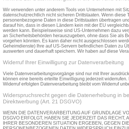
Wir verwenden unter anderem Tools von Unternehmen mit Sit
datenschutzrechtlich nicht sicheren Drittstaaten. Wenn diese T
personenbezogene Daten in diese Drittstaaten übertragen und
darauf hin, dass in diesen Ländern kein mit der EU vergleich
werden kann. Beispielsweise sind US-Unternehmen dazu ver
an Sicherheitsbehörden herauszugeben, ohne dass Sie als Bet
vorgehen könnten. Es kann daher nicht ausgeschlossen werd
Geheimdienste) Ihre auf US-Servern befindlichen Daten zu 
auswerten und dauerhaft speichern. Wir haben auf diese Verar
Widerruf Ihrer Einwilligung zur Datenverarbeitung
Viele Datenverarbeitungsvorgänge sind nur mit Ihrer ausdrück
können eine bereits erteilte Einwilligung jederzeit widerrufen
Widerruf erfolgten Datenverarbeitung bleibt vom Widerruf unbe
Widerspruchsrecht gegen die Datenerhebung in b
Direktwerbung (Art. 21 DSGVO)
WENN DIE DATENVERARBEITUNG AUF GRUNDLAGE VON AR
DSGVO ERFOLGT, HABEN SIE JEDERZEIT DAS RECHT, 
IHRER BESONDEREN SITUATION ERGEBEN, GEGEN DI
PERSONENBEZOGENEN DATEN WIDERSPRUCH EINZULEG