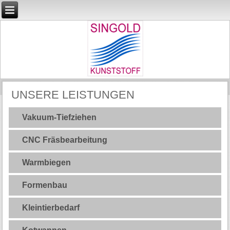
UNSERE LEISTUNGEN
Vakuum-Tiefziehen
CNC Fräsbearbeitung
Warmbiegen
Formenbau
Kleintierbedarf